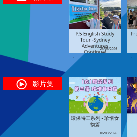
1
2
3
4
5
6
7
8
9
…
P.5 English Study
Fr
Tour -Sydney
Adventures
6
23/06/2026
Continue!
影片集
環保特工系列 - 珍惜食
物篇
06/08/2026