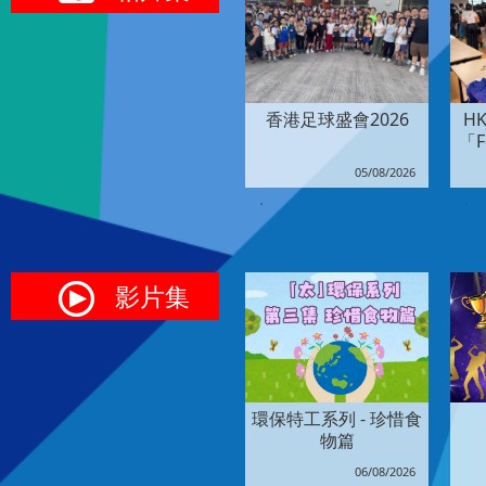
1
2
3
4
5
6
7
8
9
…
賽
香港足球盛會2026
HK
「F
6
05/08/2026
影片集
環保特工系列 - 珍惜食
物篇
06/08/2026