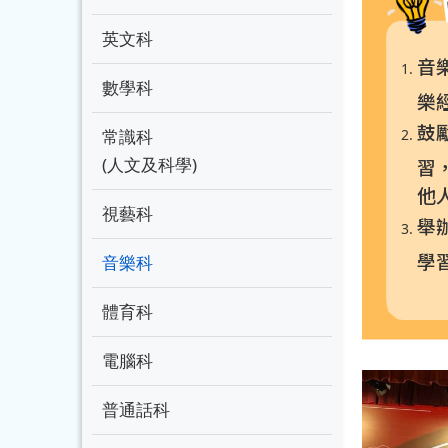
英文科
音
數學科
樂
鼓
常識科
(人文及科學)
習
他
視藝科
舉
學
音樂科
體育科
電腦科
普通話科