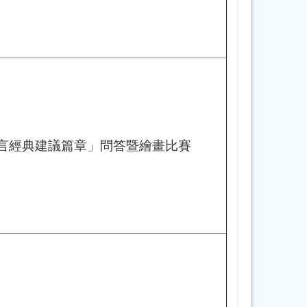
言經典建議篇章」問答暨繪畫比賽