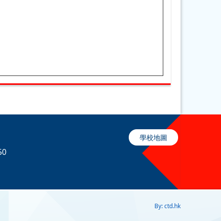
學校地圖
50
By: ctd.hk