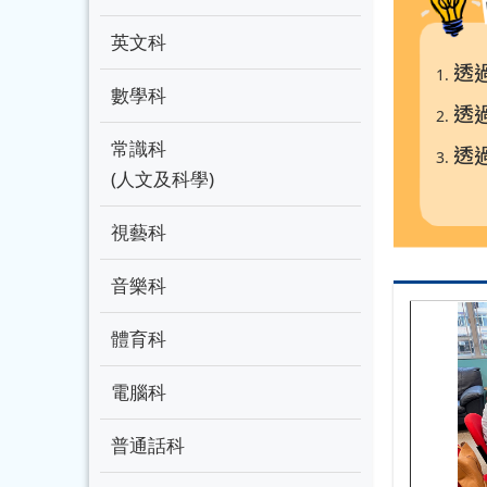
英文科
透
數學科
透
常識科
透
(人文及科學)
視藝科
音樂科
體育科
電腦科
普通話科