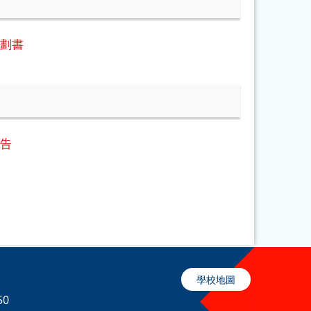
計劃書
報告
學校地圖
50