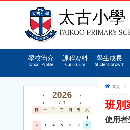
太古小學
TAIKOO PRIMARY S
學校簡介
課程資料
學生成長
School Profile
Curriculum
Student Growth
首頁
>
2026
◄
►
班別
◄
八月
►
日
一
二
三
四
五
六
使用者
26
27
28
29
30
31
1
2
3
4
5
6
7
8