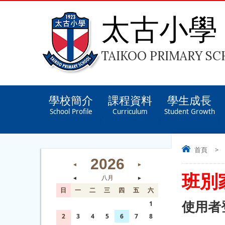
太古小學
TAIKOO PRIMARY S
學校簡介
課程資料
學生成長
School Profile
Curriculum
Student Growth
首頁
>
2026
◄
►
班別
◄
八月
►
日
一
二
三
四
五
六
使用者
26
27
28
29
30
31
1
2
3
4
5
6
7
8