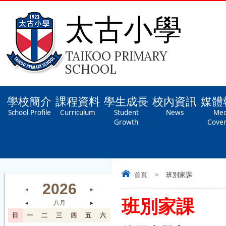
太古小學
TAIKOO PRIMARY
SCHOOL
學校簡介
課程資料
學生成長
校內資訊
媒體
School Profile
Curriculum
Student
News
Med
Growth
Cove
首頁
>
班別家課
2026
◄
►
班別家課
◄
八月
►
日
一
二
三
四
五
六