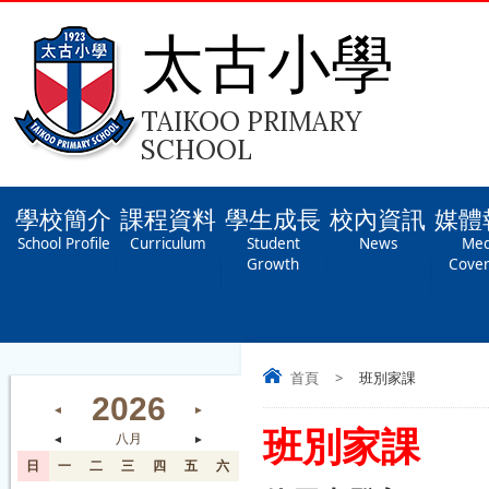
太古小學
TAIKOO PRIMARY
SCHOOL
學校簡介
課程資料
學生成長
校內資訊
媒體
School Profile
Curriculum
Student
News
Med
Growth
Cove
首頁
>
班別家課
2026
◄
►
班別家課
◄
八月
►
日
一
二
三
四
五
六