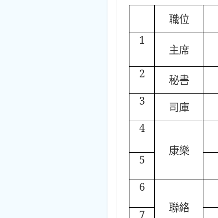
職位
1
主席
2
秘書
3
司庫
4
康樂
5
6
聯絡
7