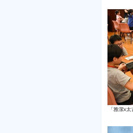
「雅潔x太