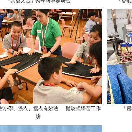
「我愛太古」跨學科專題研習
「香港
古小學」洗衣、摺衣有妙法 — 體驗式學習工作
「國
坊