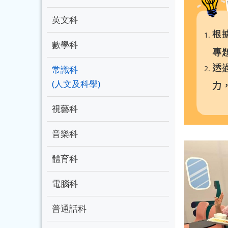
英文科
根
數學科
專
透
常識科
(人文及科學)
力
視藝科
音樂科
體育科
電腦科
普通話科