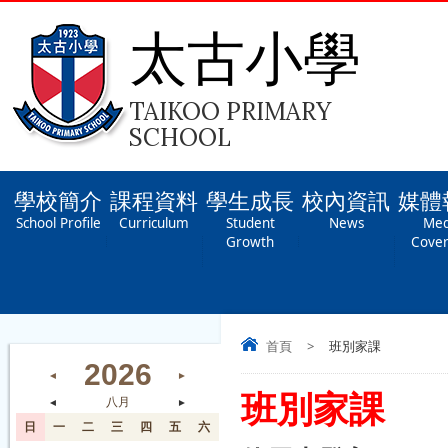
太古小學
TAIKOO PRIMARY
SCHOOL
學校簡介
課程資料
學生成長
校內資訊
媒體
School Profile
Curriculum
Student
News
Med
Growth
Cove
首頁
>
班別家課
2026
◄
►
班別家課
◄
八月
►
日
一
二
三
四
五
六