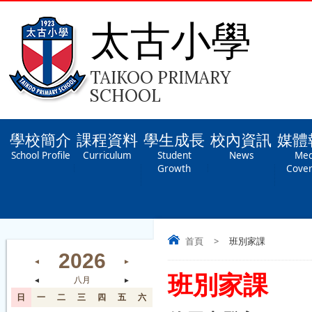
太古小學
TAIKOO PRIMARY
SCHOOL
學校簡介
課程資料
學生成長
校內資訊
媒體
School Profile
Curriculum
Student
News
Med
Growth
Cove
首頁
>
班別家課
2026
◄
►
班別家課
◄
八月
►
日
一
二
三
四
五
六