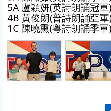
5A 盧穎妍(英詩朗誦冠軍
4B 黃俊朗(普詩朗誦亞軍
1C 陳曉熏(粵詩朗誦季軍