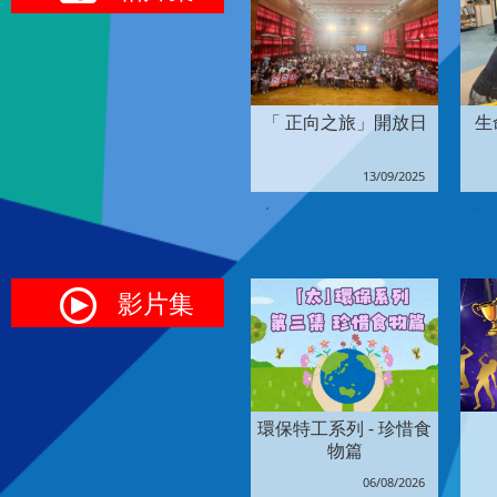
17
18
19
…
…
20
21
22
23
24
25
「 正向之旅」開放日
生
5
13/09/2025
影片集
環保特工系列 - 珍惜食
物篇
06/08/2026