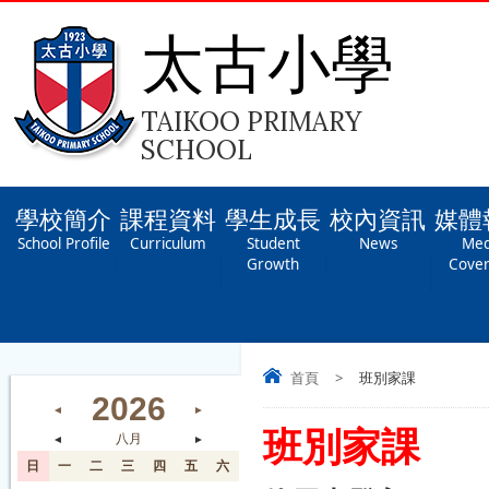
太古小學
TAIKOO PRIMARY
SCHOOL
學校簡介
課程資料
學生成長
校內資訊
媒體
School Profile
Curriculum
Student
News
Med
Growth
Cove
首頁
>
班別家課
2026
◄
►
班別家課
◄
八月
►
日
一
二
三
四
五
六