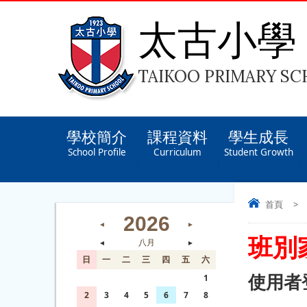
太古小學
TAIKOO PRIMARY S
學校簡介
課程資料
學生成長
School Profile
Curriculum
Student Growth
首頁
>
2026
◄
►
班別
◄
八月
►
日
一
二
三
四
五
六
使用者
26
27
28
29
30
31
1
2
3
4
5
6
7
8