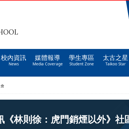
CHOOL
校內資訊
媒體報導
學生專區
太古之星
News
Media Coverage
Student Zone
Taikoo Star
映會
訊《林則徐：虎門銷煙以外》社