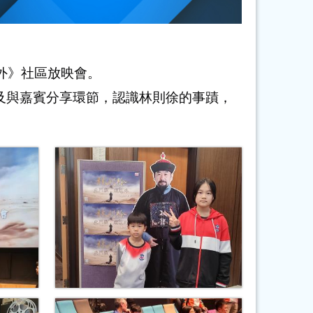
外》社區放映會。
及與嘉賓分享環節，認識林則徐的事蹟，