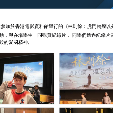
獲邀參加於香港電影資料館舉行的《林則徐：虎門銷煙以
動，與在場學生一同觀賞紀錄片 。同學們透過紀錄片
毅的愛國精神。