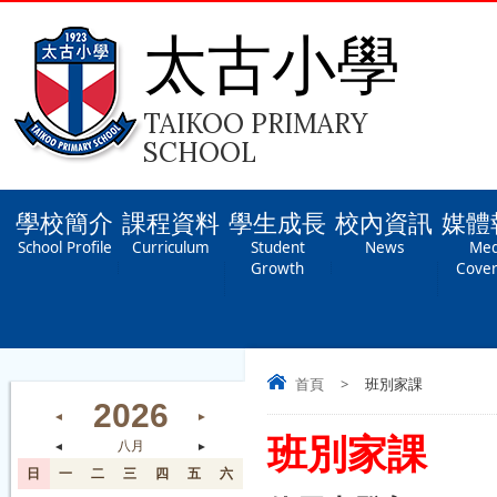
太古小學
TAIKOO PRIMARY
SCHOOL
學校簡介
課程資料
學生成長
校內資訊
媒體
School Profile
Curriculum
Student
News
Med
Growth
Cove
首頁
>
班別家課
2026
◄
►
班別家課
◄
八月
►
日
一
二
三
四
五
六