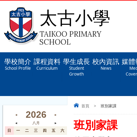
太古小學
TAIKOO PRIMARY
SCHOOL
學校簡介
課程資料
學生成長
校內資訊
媒體
School Profile
Curriculum
Student
News
Med
Growth
Cove
首頁
>
班別家課
2026
◄
►
班別家課
◄
八月
►
日
一
二
三
四
五
六