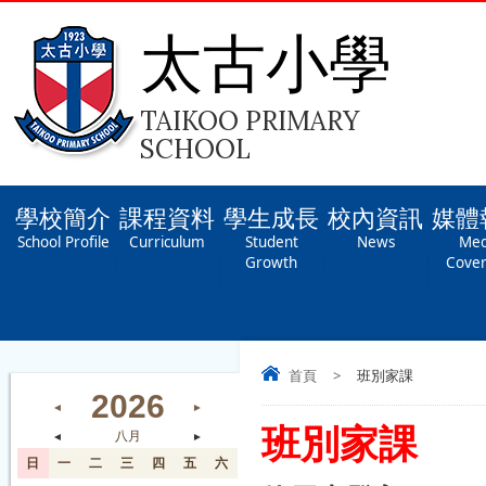
太古小學
TAIKOO PRIMARY
SCHOOL
學校簡介
課程資料
學生成長
校內資訊
媒體
School Profile
Curriculum
Student
News
Med
Growth
Cove
首頁
>
班別家課
2026
◄
►
班別家課
◄
八月
►
日
一
二
三
四
五
六